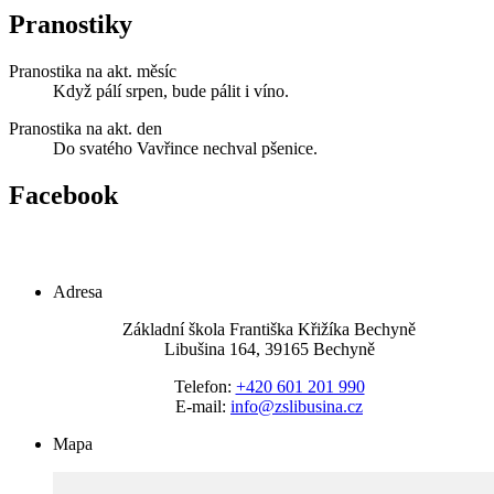
Pranostiky
Pranostika na akt. měsíc
Když pálí srpen, bude pálit i víno.
Pranostika na akt. den
Do svatého Vavřince nechval pšenice.
Facebook
Adresa
Základní škola Františka Křižíka Bechyně
Libušina 164, 39165 Bechyně
Telefon:
+420 601 201 990
E-mail:
info@zslibusina.cz
Mapa