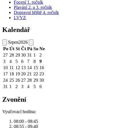
Focení 1. ročník
Plavání 2. a 3. ročník
Dopravní hřiště 4. ročník
LVVZ
Kalendář
Srpen
2026
Po
Út
St
Čt
Pá
So
Ne
27
28
29
30
31
1
2
3
4
5
6
7
8
9
10
11
12
13
14
15
16
17
18
19
20
21
22
23
24
25
26
27
28
29
30
31
1
2
3
4
5
6
Zvonění
Vyučovací hodina:
08:00 - 08:45
08:55 - 09:40