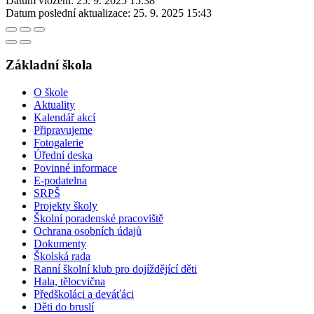
Datum vložení:
25. 9. 2025 15:38
Datum poslední aktualizace:
25. 9. 2025 15:43
Základní škola
O škole
Aktuality
Kalendář akcí
Připravujeme
Fotogalerie
Úřední deska
Povinné informace
E-podatelna
SRPŠ
Projekty školy
Školní poradenské pracoviště
Ochrana osobních údajů
Dokumenty
Školská rada
Ranní školní klub pro dojíždějící děti
Hala, tělocvična
Předškoláci a deváťáci
Děti do bruslí