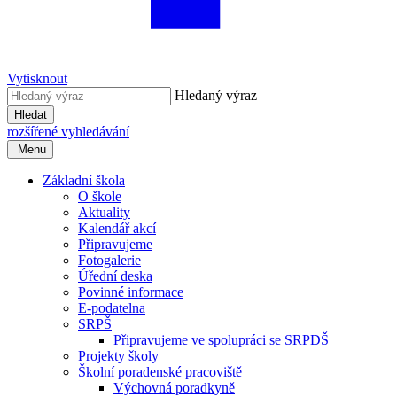
Vytisknout
Hledaný výraz
Hledat
rozšířené vyhledávání
Menu
Základní škola
O škole
Aktuality
Kalendář akcí
Připravujeme
Fotogalerie
Úřední deska
Povinné informace
E-podatelna
SRPŠ
Připravujeme ve spolupráci se SRPDŠ
Projekty školy
Školní poradenské pracoviště
Výchovná poradkyně