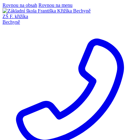
Rovnou na obsah
Rovnou na menu
ZŠ F. křižíka
Bechyně