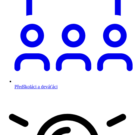
Předškoláci a deváťáci