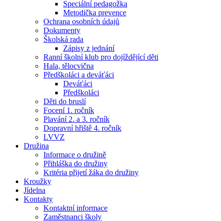
Speciální pedagožka
Metodička prevence
Ochrana osobních údajů
Dokumenty
Školská rada
Zápisy z jednání
Ranní školní klub pro dojíždějící děti
Hala, tělocvična
Předškoláci a deváťáci
Deváťáci
Předškoláci
Děti do bruslí
Focení 1. ročník
Plavání 2. a 3. ročník
Dopravní hřiště 4. ročník
LVVZ
Družina
Informace o družině
Přihláška do družiny
Kritéria přijetí žáka do družiny
Kroužky
Jídelna
Kontakty
Kontaktní informace
Zaměstnanci školy