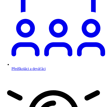
Předškoláci a deváťáci