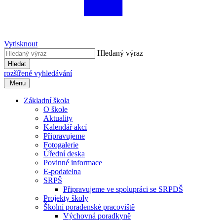
Vytisknout
Hledaný výraz
Hledat
rozšířené vyhledávání
Menu
Základní škola
O škole
Aktuality
Kalendář akcí
Připravujeme
Fotogalerie
Úřední deska
Povinné informace
E-podatelna
SRPŠ
Připravujeme ve spolupráci se SRPDŠ
Projekty školy
Školní poradenské pracoviště
Výchovná poradkyně