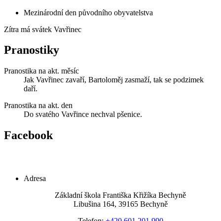
Mezinárodní den původního obyvatelstva
Zítra má svátek
Vavřinec
Pranostiky
Pranostika na akt. měsíc
Jak Vavřinec zavaří, Bartoloměj zasmaží, tak se podzimek
daří.
Pranostika na akt. den
Do svatého Vavřince nechval pšenice.
Facebook
Adresa
Základní škola Františka Křižíka Bechyně
Libušina 164, 39165 Bechyně
Telefon:
+420 601 201 990