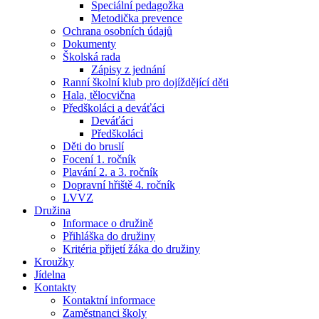
Speciální pedagožka
Metodička prevence
Ochrana osobních údajů
Dokumenty
Školská rada
Zápisy z jednání
Ranní školní klub pro dojíždějící děti
Hala, tělocvična
Předškoláci a deváťáci
Deváťáci
Předškoláci
Děti do bruslí
Focení 1. ročník
Plavání 2. a 3. ročník
Dopravní hřiště 4. ročník
LVVZ
Družina
Informace o družině
Přihláška do družiny
Kritéria přijetí žáka do družiny
Kroužky
Jídelna
Kontakty
Kontaktní informace
Zaměstnanci školy