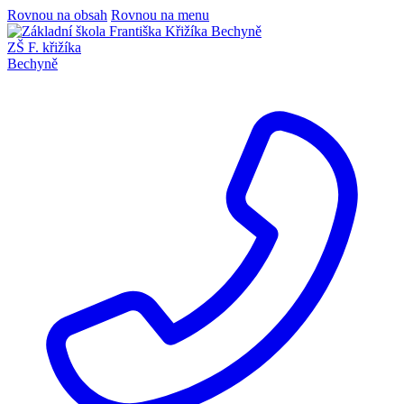
Rovnou na obsah
Rovnou na menu
ZŠ F. křižíka
Bechyně