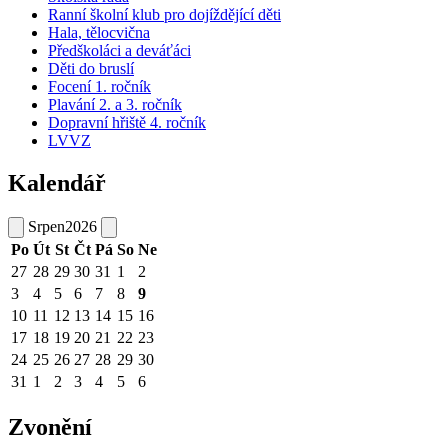
Ranní školní klub pro dojíždějící děti
Hala, tělocvična
Předškoláci a deváťáci
Děti do bruslí
Focení 1. ročník
Plavání 2. a 3. ročník
Dopravní hřiště 4. ročník
LVVZ
Kalendář
Srpen
2026
Po
Út
St
Čt
Pá
So
Ne
27
28
29
30
31
1
2
3
4
5
6
7
8
9
10
11
12
13
14
15
16
17
18
19
20
21
22
23
24
25
26
27
28
29
30
31
1
2
3
4
5
6
Zvonění