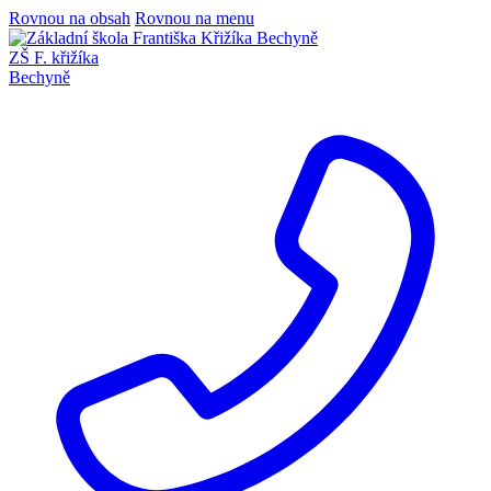
Rovnou na obsah
Rovnou na menu
ZŠ F. křižíka
Bechyně