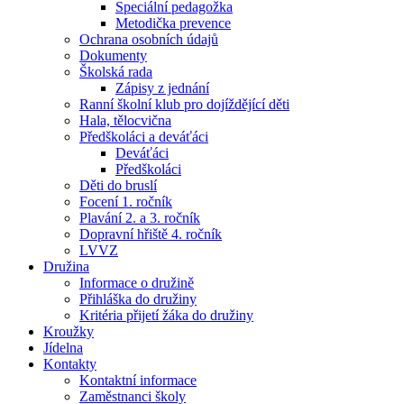
Speciální pedagožka
Metodička prevence
Ochrana osobních údajů
Dokumenty
Školská rada
Zápisy z jednání
Ranní školní klub pro dojíždějící děti
Hala, tělocvična
Předškoláci a deváťáci
Deváťáci
Předškoláci
Děti do bruslí
Focení 1. ročník
Plavání 2. a 3. ročník
Dopravní hřiště 4. ročník
LVVZ
Družina
Informace o družině
Přihláška do družiny
Kritéria přijetí žáka do družiny
Kroužky
Jídelna
Kontakty
Kontaktní informace
Zaměstnanci školy