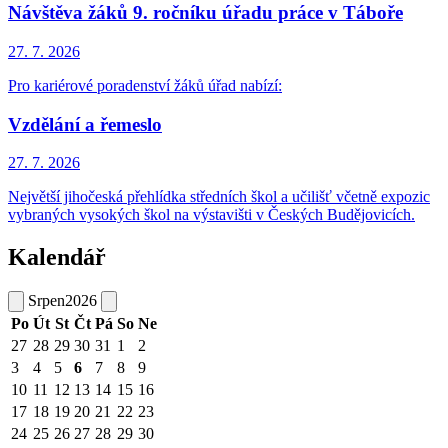
Návštěva žáků 9. ročníku úřadu práce v Táboře
27. 7.
2026
Pro kariérové poradenství žáků úřad nabízí:
Vzdělání a řemeslo
27. 7.
2026
Největší jihočeská přehlídka středních škol a učilišť včetně expozic
vybraných vysokých škol na výstavišti v Českých Budějovicích.
Kalendář
Srpen
2026
Po
Út
St
Čt
Pá
So
Ne
27
28
29
30
31
1
2
3
4
5
6
7
8
9
10
11
12
13
14
15
16
17
18
19
20
21
22
23
24
25
26
27
28
29
30