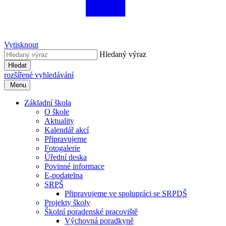
Vytisknout
Hledaný výraz
Hledat
rozšířené vyhledávání
Menu
Základní škola
O škole
Aktuality
Kalendář akcí
Připravujeme
Fotogalerie
Úřední deska
Povinné informace
E-podatelna
SRPŠ
Připravujeme ve spolupráci se SRPDŠ
Projekty školy
Školní poradenské pracoviště
Výchovná poradkyně