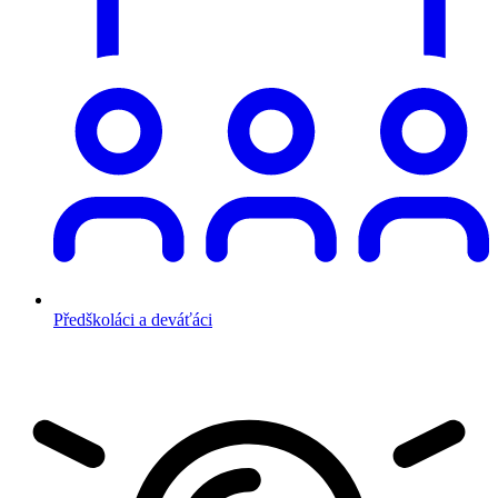
Předškoláci a deváťáci