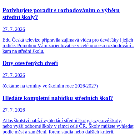
Potřebujete poradit s rozhodováním o výběru
střední školy?
27. 7.
2026
Edu Česká televize připravila zajímavá videa pro deváťáky i jejich
rodiče. Pomohou Vám zorientovat se v celé procesu rozhodování -
kam na střední školu.
Dny otevřených dveří
27. 7.
2026
(čekáme na termíny ve školním roce 2026/2027)
Hledáte kompletní nabídku středních škol?
27. 7.
2026
Atlas školství nabízí vyhledání střední školy, jazykové školy,
nebo vyšší odborné školy v rámci celé ČR. Školy můžete vyhledat
podle měst a zaměření, forem studia nebo dalších kritérií.