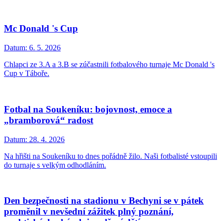
Mc Donald 's Cup
Datum:
6. 5. 2026
Chlapci ze 3.A a 3.B se zúčastnili fotbalového turnaje Mc Donald 's
Cup v Táboře.
Fotbal na Soukeníku: bojovnost, emoce a
„bramborová“ radost
Datum:
28. 4. 2026
Na hřišti na Soukeníku to dnes pořádně žilo. Naši fotbalisté vstoupili
do turnaje s velkým odhodláním.
Den bezpečnosti na stadionu v Bechyni se v pátek
proměnil v nevšední zážitek plný poznání,