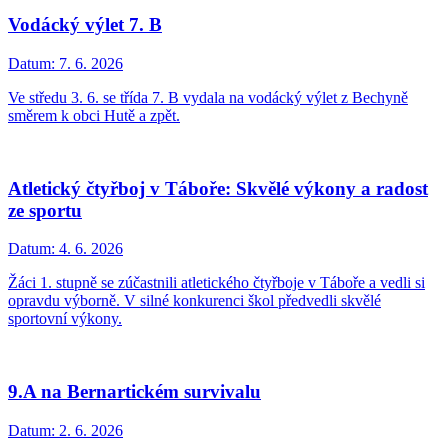
Vodácký výlet 7. B
Datum:
7. 6. 2026
Ve středu 3. 6. se třída 7. B vydala na vodácký výlet z Bechyně
směrem k obci Hutě a zpět.
Atletický čtyřboj v Táboře: Skvělé výkony a radost
ze sportu
Datum:
4. 6. 2026
Žáci 1. stupně se zúčastnili atletického čtyřboje v Táboře a vedli si
opravdu výborně. V silné konkurenci škol předvedli skvělé
sportovní výkony.
9.A na Bernartickém survivalu
Datum:
2. 6. 2026