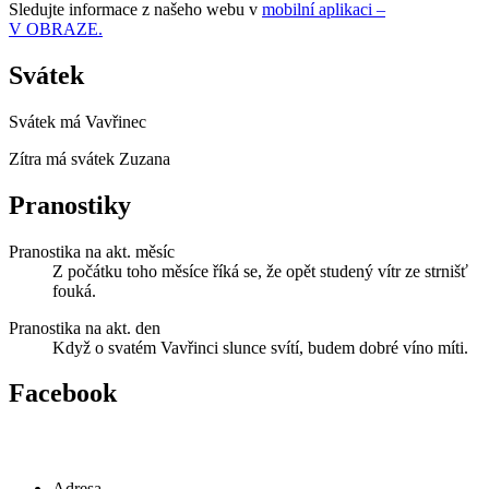
Sledujte informace z našeho webu v
mobilní aplikaci –
V OBRAZE.
Svátek
Svátek má
Vavřinec
Zítra má svátek
Zuzana
Pranostiky
Pranostika na akt. měsíc
Z počátku toho měsíce říká se, že opět studený vítr ze strnišť
fouká.
Pranostika na akt. den
Když o svatém Vavřinci slunce svítí, budem dobré víno míti.
Facebook
Adresa