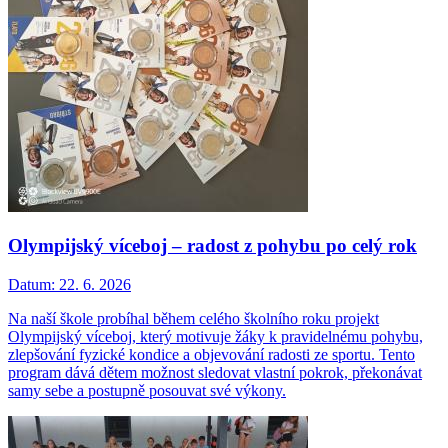
Olympijský víceboj – radost z pohybu po celý rok
Datum:
22. 6. 2026
Na naší škole probíhal během celého školního roku projekt
Olympijský víceboj, který motivuje žáky k pravidelnému pohybu,
zlepšování fyzické kondice a objevování radosti ze sportu. Tento
program dává dětem možnost sledovat vlastní pokrok, překonávat
samy sebe a postupně posouvat své výkony.