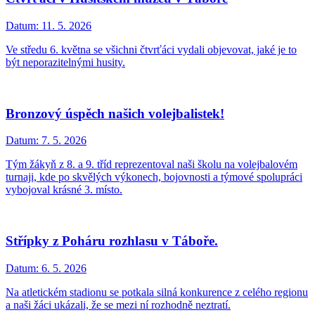
Datum:
11. 5. 2026
Ve středu 6. května se všichni čtvrťáci vydali objevovat, jaké je to
být neporazitelnými husity.
Bronzový úspěch našich volejbalistek!
Datum:
7. 5. 2026
Tým žákyň z 8. a 9. tříd reprezentoval naši školu na volejbalovém
turnaji, kde po skvělých výkonech, bojovnosti a týmové spolupráci
vybojoval krásné 3. místo.
Střípky z Poháru rozhlasu v Táboře.
Datum:
6. 5. 2026
Na atletickém stadionu se potkala silná konkurence z celého regionu
a naši žáci ukázali, že se mezi ní rozhodně neztratí.