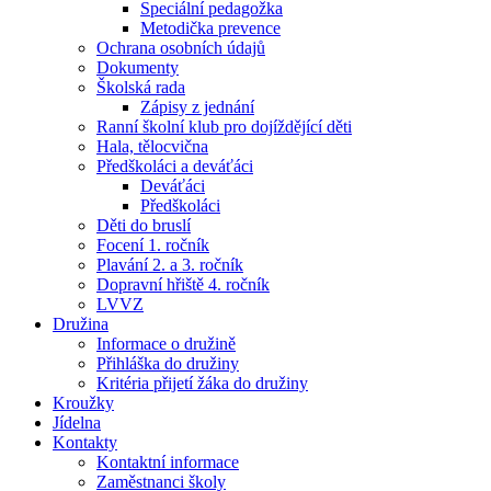
Speciální pedagožka
Metodička prevence
Ochrana osobních údajů
Dokumenty
Školská rada
Zápisy z jednání
Ranní školní klub pro dojíždějící děti
Hala, tělocvična
Předškoláci a deváťáci
Deváťáci
Předškoláci
Děti do bruslí
Focení 1. ročník
Plavání 2. a 3. ročník
Dopravní hřiště 4. ročník
LVVZ
Družina
Informace o družině
Přihláška do družiny
Kritéria přijetí žáka do družiny
Kroužky
Jídelna
Kontakty
Kontaktní informace
Zaměstnanci školy