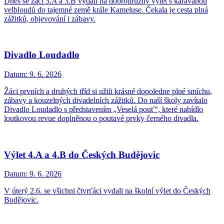
Dnes se žáci 3.A a 3.B vydali na dobrodružný výlet s karavanou
velbloudů do tajemné země krále Kameluse. Čekala je cesta plná
zážitků, objevování i zábavy.
Divadlo Loudadlo
Datum:
9. 6. 2026
Žáci prvních a druhých tříd si užili krásné dopoledne plné smíchu,
zábavy a kouzelných divadelních zážitků. Do naší školy zavítalo
Divadlo Loudadlo s představením „Veselá pouť“, které nabídlo
loutkovou revue doplněnou o poutavé prvky černého divadla.
Výlet 4.A a 4.B do Českých Budějovic
Datum:
9. 6. 2026
V úterý 2.6. se všichni čtvrťáci vydali na školní výlet do Českých
Budějovic.