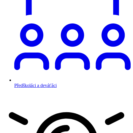
Předškoláci a deváťáci