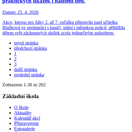
praktických ukázek i nadšení dětí.
Datum:
25. 4. 2026
Akce, kterou pro žáky 2. až 7. ročníku připravila paní učitelka
Blažková ve spolupráci s hasiči, státní i městskou policií, přiblížila
dětem svět záchranných složek zcela jedinečným způsobem.
první stránka
předchozí stránka
1
2
3
další stránka
poslední stránka
Zobrazeno
1
-
30
ze 202
Základní škola
O škole
Aktuality
Kalendář akcí
Připravujeme
Fotogalerie