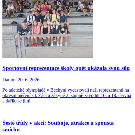
Sportovní reprezentace školy opět ukázala svou sílu
Datum:
20. 6. 2026
Po atletické olympiádě v Bechyni vycestovali naši reprezentanti na
okresní měření sil. Žáci a žákyně 2. stupně závodili 16. a 18. června
a dařilo se jim!
Šesté třídy v akci: Souboje, atrakce a spousta
smíchu