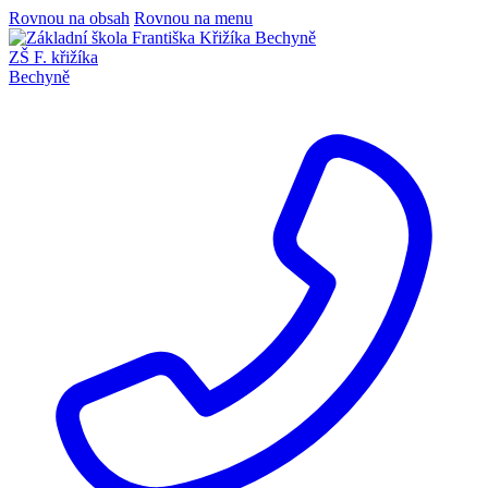
Rovnou na obsah
Rovnou na menu
ZŠ F. křižíka
Bechyně