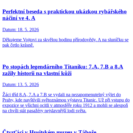
Perfektní beseda s praktickou ukázkou rybářského
náčiní ve 4. A
Datum:
18. 5. 2026
Děkujeme Vojtovi za skvělou hodinu přírodovědy. A na sluníčku se
pak četlo krásně.
Po stopách legendárního Titaniku: 7.A, 7.B a 8.A
zažily historii na vlastní kůži
Datum:
13. 5. 2026
Žáci tříd 8.A, 7.A a 7.B se vydali na nezapomenutelný výlet do
Prahy, kde navštívili světoznámou výstavu Titanic. Už při vstupu do
expozice se všichni ocitli v atmosféře roku 1912 a mohli se alespoň
na chvíli stát pasažéry nejslavnější lodi světa.
Čtvrťáci v Husitském muzeu v Táboře