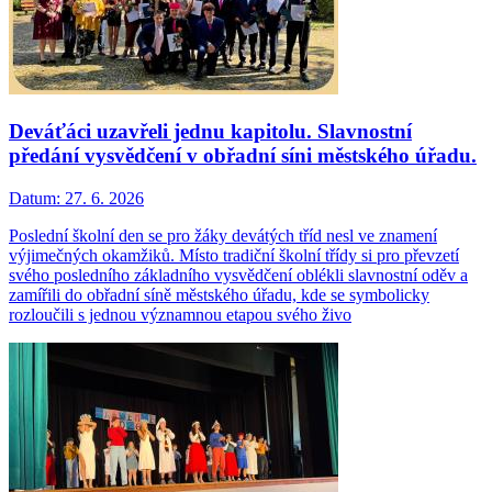
Deváťáci uzavřeli jednu kapitolu. Slavnostní
předání vysvědčení v obřadní síni městského úřadu.
Datum:
27. 6. 2026
Poslední školní den se pro žáky devátých tříd nesl ve znamení
výjimečných okamžiků. Místo tradiční školní třídy si pro převzetí
svého posledního základního vysvědčení oblékli slavnostní oděv a
zamířili do obřadní síně městského úřadu, kde se symbolicky
rozloučili s jednou významnou etapou svého živo