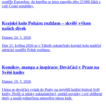
soutěže Eurorebus, do kterého se letos zapojilo přes 23 000 žáků z
celé České republiky.
Krajské kolo Poháru rozhlasu – skvělý výkon
našich dívek
Datum:
24. 5. 2026
Dne 21. května 2026 se v Táboře uskutečnilo krajské kolo tradiční
atletické soutěže Pohár rozhlasu.
Komiksy, manga a inspirace: Deváťáci v Praze na
Světě knihy
Datum:
19. 5. 2026
I letos se deváťáci vydali do Prahy na největší knižní festival Svět
knihy. Prošli si stánky nakladatelství, omrkli novinky i své oblíbené
tituly a nasáli jedinečnou atmosféru plnou knih.