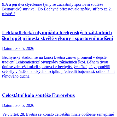
9.A a její dva čtyřčlenné týmy se zúčastnily sportovní soutěže
Bernartický survival. Do Bechyně přicestovalo zpátky stříbro za 2.
místo!!!
Lehkoatletická olympiáda bechyňských základních
škol opět přinesla skvělé výkony i sportovní nadšení
Datum:
30. 5. 2026
Bechyňský stadion se na konci května znovu proměnil v dějiště
tradiční Lehkoatletické olympiády základních škol. Během dvou
dnů se zde sešli mladí sportovci z bechyňských škol, aby poměřili
své síly v řadě atletických disciplín, předvedli bojovnost, odhodlání i
týmového ducha.
Celostátní kolo soutěže Eurorebus
Datum:
30. 5. 2026
Ve čtvrtek 28. května se konalo celostátní finále oblíbené zeměpisné