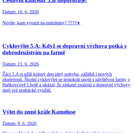
Cestovní kancelář 3.B doporučuje!
Datum:
16. 6. 2026
Nevíte, kam vyrazit na prázdniny? ????✈️
Cyklovýlet 5.A: Když se dopravní výchova potká s
dobrodružstvím na farmě
Datum:
15. 6. 2026
Žáci 5.A si užili krásný den plný pohybu, zážitků i nových
zkušeností. Školní cyklovýlet se tentokrát spojil s návštěvou farmy v
Haškovcově Lhotě a ukázal, že získané znalosti z dopravní výchovy
mají své praktické využití.
Výlet do země krále Kameluse
Datum:
9. 6. 2026