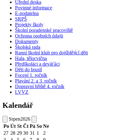
Úřední deska
Povinné informace
E-podatelna
SRPŠ
Projekty školy
Školní poradenské pracoviště
Ochrana osobních údajů
Dokumenty
Školská rada
Ranní školní klub pro dojíždějící děti
Hala, tělocvična
Předškoláci a deváťáci
Děti do bruslí
Focení 1. ročník
Plavání 2. a 3. ročník
Dopravní hřiště 4. ročník
LVVZ
Kalendář
Srpen
2026
Po
Út
St
Čt
Pá
So
Ne
27
28
29
30
31
1
2
3
4
5
6
7
8
9