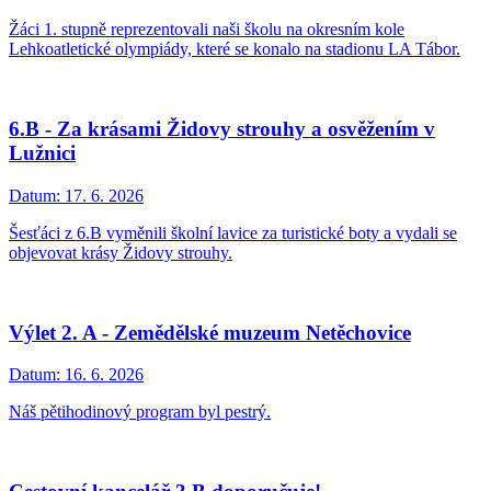
Žáci 1. stupně reprezentovali naši školu na okresním kole
Lehkoatletické olympiády, které se konalo na stadionu LA Tábor.
6.B - Za krásami Židovy strouhy a osvěžením v
Lužnici
Datum:
17. 6. 2026
Šesťáci z 6.B vyměnili školní lavice za turistické boty a vydali se
objevovat krásy Židovy strouhy.
Výlet 2. A - Zemědělské muzeum Netěchovice
Datum:
16. 6. 2026
Náš pětihodinový program byl pestrý.