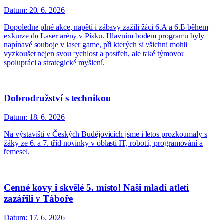
Datum:
20. 6. 2026
Dopoledne plné akce, napětí i zábavy zažili žáci 6.A a 6.B během
exkurze do Laser arény v Písku. Hlavním bodem programu byly
napínavé souboje v laser game, při kterých si všichni mohli
vyzkoušet nejen svou rychlost a postřeh, ale také týmovou
spolupráci a strategické myšlení.
Dobrodružství s technikou
Datum:
18. 6. 2026
Na výstavišti v Českých Budějovicích jsme i letos prozkoumaly s
žáky ze 6. a 7. tříd novinky v oblasti IT, robotů, programování a
řemesel.
Cenné kovy i skvělé 5. místo! Naši mladí atleti
zazářili v Táboře
Datum:
17. 6. 2026