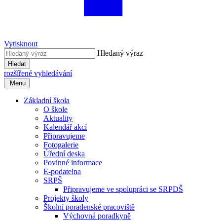
Vytisknout
Hledaný výraz
Hledat
rozšířené vyhledávání
Menu
Základní škola
O škole
Aktuality
Kalendář akcí
Připravujeme
Fotogalerie
Úřední deska
Povinné informace
E-podatelna
SRPŠ
Připravujeme ve spolupráci se SRPDŠ
Projekty školy
Školní poradenské pracoviště
Výchovná poradkyně