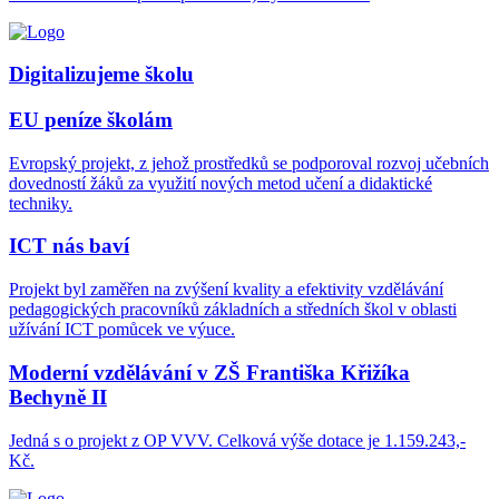
Digitalizujeme školu
EU peníze školám
Evropský projekt, z jehož prostředků se podporoval rozvoj učebních
dovedností žáků za využití nových metod učení a didaktické
techniky.
ICT nás baví
Projekt byl zaměřen na zvýšení kvality a efektivity vzdělávání
pedagogických pracovníků základních a středních škol v oblasti
užívání ICT pomůcek ve výuce.
Moderní vzdělávání v ZŠ Františka Křižíka
Bechyně II
Jedná s o projekt z OP VVV. Celková výše dotace je 1.159.243,-
Kč.