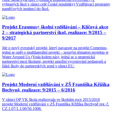
vybraných škol v rámci celé České republiky) Vzdělávací programy
paměťových institucí do škol.
Projekt Erasmus+ školní vzdělávání – Klíčová akce
2 – strategická partnerství škol, realizace: 9/2015 –
9/2017
Jde o nový evropský projekt, který navazuje na projekt Comenius,
jedná se opět o multilaterální projekt – nosným tématem projektu je
Water Around Us (Voda kolem nás), jedná se o strategická
partnerství mezi školami, projekt umožní vycestování pedagogů a
žáků školy do partnerských zemí v rámci EU.
Projekt Moderní vzdělávání v ZŠ Františka Křižíka
Bechyně, realizace: 9/2015 – 6/2016
V rámci OP VK škola realizovala ve školním roce 2015/2016
projekt Moderní vzdělávání v ZŠ Františka Křižíka Bechyně reg. č.
CZ.1.07/1.1.00/56.1008.