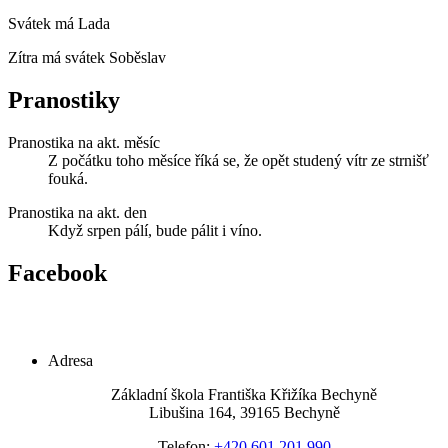
Svátek má
Lada
Zítra má svátek
Soběslav
Pranostiky
Pranostika na akt. měsíc
Z počátku toho měsíce říká se, že opět studený vítr ze strnišť
fouká.
Pranostika na akt. den
Když srpen pálí, bude pálit i víno.
Facebook
Adresa
Základní škola Františka Křižíka Bechyně
Libušina 164, 39165 Bechyně
Telefon:
+420 601 201 990