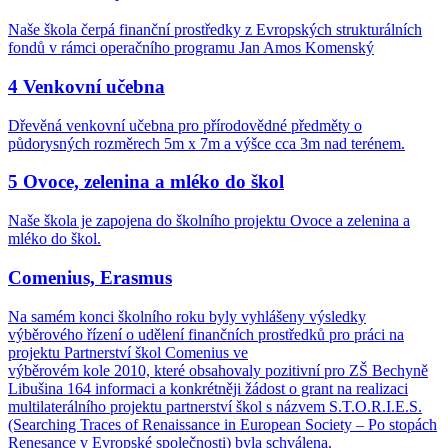
Naše škola čerpá finanční prostředky z Evropských strukturálních
fondů v rámci operačního programu Jan Amos Komenský
4 Venkovní učebna
Dřevěná venkovní učebna pro přírodovědné předměty o
půdorysných rozměrech 5m x 7m a výšce cca 3m nad terénem.
5 Ovoce, zelenina a mléko do škol
Naše škola je zapojena do školního projektu Ovoce a zelenina a
mléko do škol.
Comenius, Erasmus
Na samém konci školního roku byly vyhlášeny výsledky
výběrového řízení o udělení finančních prostředků pro práci na
projektu Partnerství škol Comenius ve
výběrovém kole 2010, které obsahovaly pozitivní pro ZŠ Bechyně
Libušina 164 informaci a konkrétněji žádost o grant na realizaci
multilaterálního projektu partnerství škol s názvem S.T.O.R.I.E.S.
(Searching Traces of Renaissance in European Society – Po stopách
Renesance v Evropské společnosti) byla schválena.