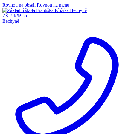
Rovnou na obsah
Rovnou na menu
ZŠ F. křižíka
Bechyně