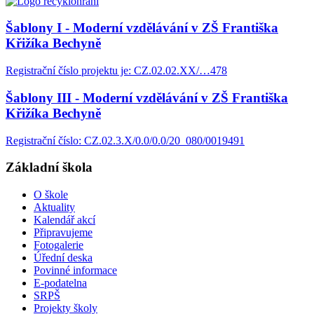
Šablony I - Moderní vzdělávání v ZŠ Františka
Křižíka Bechyně
Registrační číslo projektu je: CZ.02.02.XX/…478
Šablony III - Moderní vzdělávání v ZŠ Františka
Křižíka Bechyně
Registrační číslo: CZ.02.3.X/0.0/0.0/20_080/0019491
Základní škola
O škole
Aktuality
Kalendář akcí
Připravujeme
Fotogalerie
Úřední deska
Povinné informace
E-podatelna
SRPŠ
Projekty školy