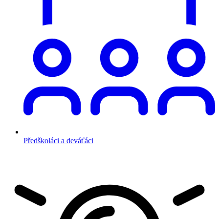
Předškoláci a deváťáci