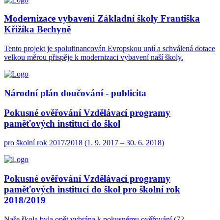
Modernizace vybavení Základní školy Františka
Křižíka Bechyně
Tento projekt je spolufinancován Evropskou unií a schválená dotace
velkou měrou přispěje k modernizaci vybavení naší školy.
Národní plán doučování - publicita
Pokusné ověřování Vzdělávací programy
paměťových institucí do škol
pro školní rok 2017/2018 (1. 9. 2017 – 30. 6. 2018)
Pokusné ověřování Vzdělávací programy
paměťových institucí do škol pro školní rok
2018/2019
Naše škola byla opět vybrána k pokusnému ověřování (72