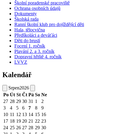
Školní poradenské pracoviště
Ochrana osobních údajů
Dokumenty
Školská rada
Ranní školní klub pro dojíždějící děti
Hala, tělocvična
Předškoláci a deváťáci
Děti do bruslí
Focení 1. ročník
Plavání 2. a 3. ročník
Dopravní hřiště 4. ročník
LVVZ
Kalendář
Srpen
2026
Po
Út
St
Čt
Pá
So
Ne
27
28
29
30
31
1
2
3
4
5
6
7
8
9
10
11
12
13
14
15
16
17
18
19
20
21
22
23
24
25
26
27
28
29
30