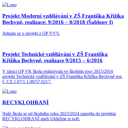
Projekt Moderní vzdělávání v ZŠ Františka Křižíka
Bechyně, realizace: 9/2016 – 8/2018 (Šablony I)
Jednalo se o projekt z OP VVV.
Projekt Technické vzdělávání v ZŠ Františka
Křižíka Bechyně, realizace 9/2015 – 6/2016
V rámci OP VK škola realizovala ve školním roce 2015/2016
projekt Technické vzdělávání v ZŠ Františka Křižíka Bechyně reg.
č. CZ.1.07/1.1.00/57.0217.
RECYKLOHRANÍ
Naše škola se od školního roku 2023/2024 zapojila do projektu
RECYKLOHRANÍ aneb Ukliďme si svět.