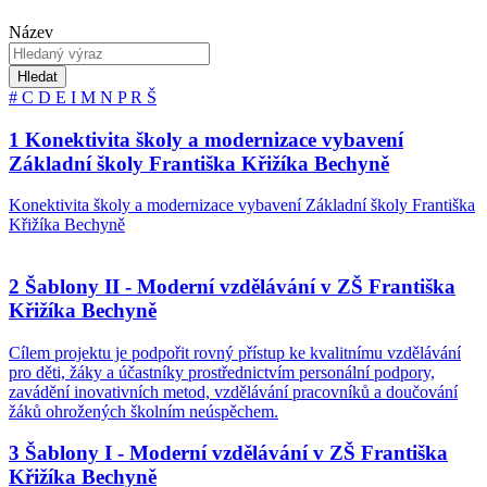
Název
Hledat
#
C
D
E
I
M
N
P
R
Š
1 Konektivita školy a modernizace vybavení
Základní školy Františka Křižíka Bechyně
Konektivita školy a modernizace vybavení Základní školy Františka
Křižíka Bechyně
2 Šablony II - Moderní vzdělávání v ZŠ Františka
Křižíka Bechyně
Cílem projektu je podpořit rovný přístup ke kvalitnímu vzdělávání
pro děti, žáky a účastníky prostřednictvím personální podpory,
zavádění inovativních metod, vzdělávání pracovníků a doučování
žáků ohrožených školním neúspěchem.
3 Šablony I - Moderní vzdělávání v ZŠ Františka
Křižíka Bechyně