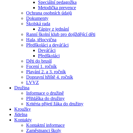
Speciální pedagožka
Metodička prevence
Ochrana osobních údajů
Dokumenty
Školská rada
Zápisy z jednání
Ranní školní klub pro dojíždějící děti
Hala, tělocvična
Předškoláci a deváťáci
Deváťáci
Předškoláci
Děti do bruslí
Focení 1. ročník
Plavání 2. a 3. ročník
Dopravní hřiště 4. ročník
LVVZ
Družina
Informace o družině
Přihláška do družiny
Kritéria přijetí žáka do družiny
Kroužky
Jídelna
Kontakty
Kontaktní informace
Zaměstnanci školy