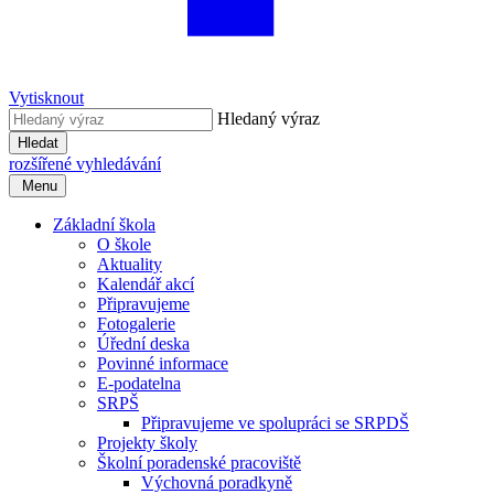
Vytisknout
Hledaný výraz
Hledat
rozšířené vyhledávání
Menu
Základní škola
O škole
Aktuality
Kalendář akcí
Připravujeme
Fotogalerie
Úřední deska
Povinné informace
E-podatelna
SRPŠ
Připravujeme ve spolupráci se SRPDŠ
Projekty školy
Školní poradenské pracoviště
Výchovná poradkyně