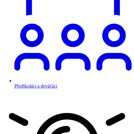
Předškoláci a deváťáci