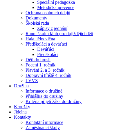
Speciální pedagožka
Metodička prevence
Ochrana osobních údajů
Dokumenty
Školská rada
Zápisy z jednání
Ranní školní klub pro dojíždějící děti
Hala, tělocvična
Předškoláci a deváťáci
Deváťáci
Předškoláci
Děti do bruslí
Focení 1. ročník
Plavání 2. a 3. ročník
Dopravní hřiště 4. ročník
LVVZ
Družina
Informace o družině
Přihláška do družiny
Kritéria přijetí žáka do družiny
Kroužky
Jídelna
Kontakty
Kontaktní informace
Zaměstnanci školy