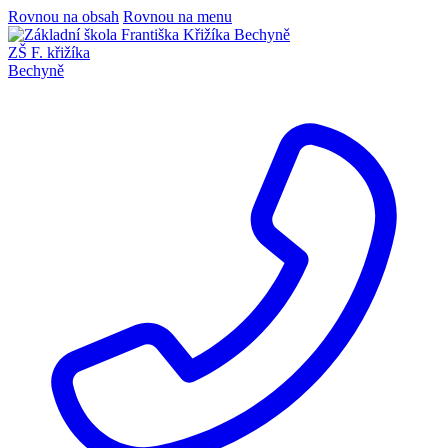
Rovnou na obsah
Rovnou na menu
ZŠ F. křižíka
Bechyně