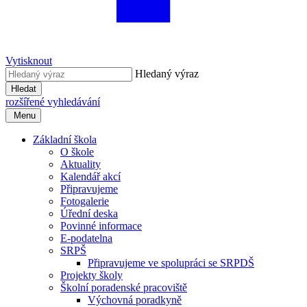
Vytisknout
Hledaný výraz
Hledat
rozšířené vyhledávání
Menu
Základní škola
O škole
Aktuality
Kalendář akcí
Připravujeme
Fotogalerie
Úřední deska
Povinné informace
E-podatelna
SRPŠ
Připravujeme ve spolupráci se SRPDŠ
Projekty školy
Školní poradenské pracoviště
Výchovná poradkyně