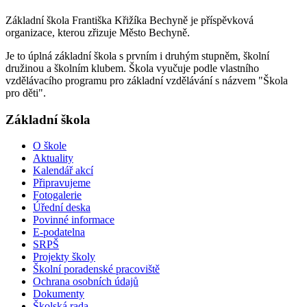
Základní škola Františka Křižíka Bechyně je příspěvková
organizace, kterou zřizuje Město Bechyně.
Je to úplná základní škola s prvním i druhým stupněm, školní
družinou a školním klubem. Škola vyučuje podle vlastního
vzdělávacího programu pro základní vzdělávání s názvem "Škola
pro děti".
Základní škola
O škole
Aktuality
Kalendář akcí
Připravujeme
Fotogalerie
Úřední deska
Povinné informace
E-podatelna
SRPŠ
Projekty školy
Školní poradenské pracoviště
Ochrana osobních údajů
Dokumenty
Školská rada