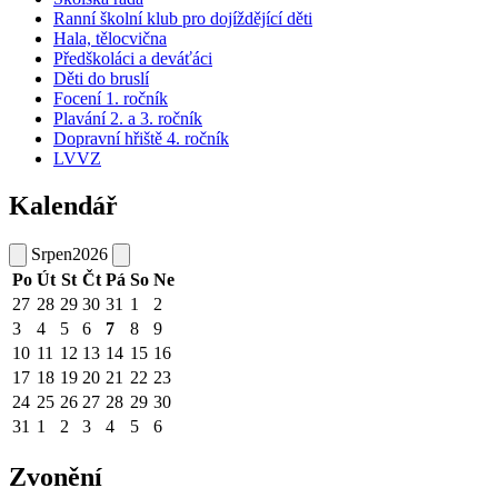
Ranní školní klub pro dojíždějící děti
Hala, tělocvična
Předškoláci a deváťáci
Děti do bruslí
Focení 1. ročník
Plavání 2. a 3. ročník
Dopravní hřiště 4. ročník
LVVZ
Kalendář
Srpen
2026
Po
Út
St
Čt
Pá
So
Ne
27
28
29
30
31
1
2
3
4
5
6
7
8
9
10
11
12
13
14
15
16
17
18
19
20
21
22
23
24
25
26
27
28
29
30
31
1
2
3
4
5
6
Zvonění