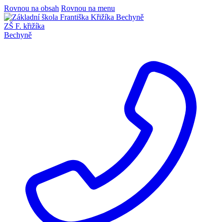
Rovnou na obsah
Rovnou na menu
ZŠ F. křižíka
Bechyně