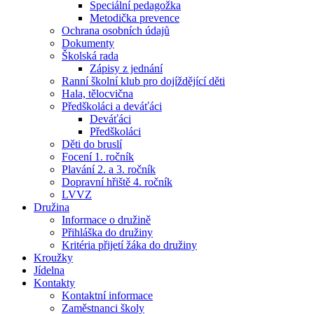
Speciální pedagožka
Metodička prevence
Ochrana osobních údajů
Dokumenty
Školská rada
Zápisy z jednání
Ranní školní klub pro dojíždějící děti
Hala, tělocvična
Předškoláci a deváťáci
Deváťáci
Předškoláci
Děti do bruslí
Focení 1. ročník
Plavání 2. a 3. ročník
Dopravní hřiště 4. ročník
LVVZ
Družina
Informace o družině
Přihláška do družiny
Kritéria přijetí žáka do družiny
Kroužky
Jídelna
Kontakty
Kontaktní informace
Zaměstnanci školy