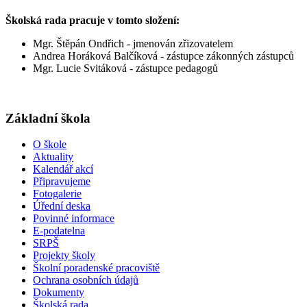
Školská rada pracuje v tomto složení:
Mgr. Štěpán Ondřich - jmenován zřizovatelem
Andrea Horáková Balčíková - zástupce zákonných zástupců
Mgr. Lucie Svitáková - zástupce pedagogů
Základní škola
O škole
Aktuality
Kalendář akcí
Připravujeme
Fotogalerie
Úřední deska
Povinné informace
E-podatelna
SRPŠ
Projekty školy
Školní poradenské pracoviště
Ochrana osobních údajů
Dokumenty
Školská rada