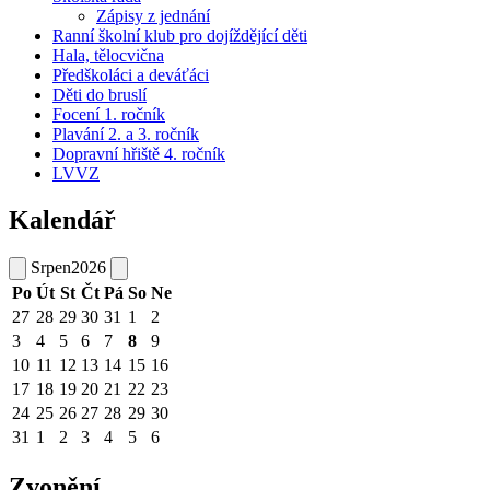
Zápisy z jednání
Ranní školní klub pro dojíždějící děti
Hala, tělocvična
Předškoláci a deváťáci
Děti do bruslí
Focení 1. ročník
Plavání 2. a 3. ročník
Dopravní hřiště 4. ročník
LVVZ
Kalendář
Srpen
2026
Po
Út
St
Čt
Pá
So
Ne
27
28
29
30
31
1
2
3
4
5
6
7
8
9
10
11
12
13
14
15
16
17
18
19
20
21
22
23
24
25
26
27
28
29
30
31
1
2
3
4
5
6
Zvonění