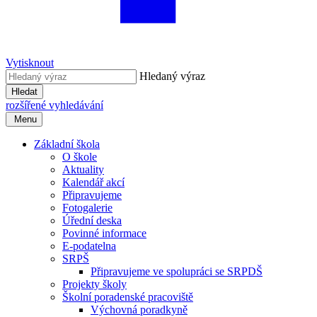
Vytisknout
Hledaný výraz
Hledat
rozšířené vyhledávání
Menu
Základní škola
O škole
Aktuality
Kalendář akcí
Připravujeme
Fotogalerie
Úřední deska
Povinné informace
E-podatelna
SRPŠ
Připravujeme ve spolupráci se SRPDŠ
Projekty školy
Školní poradenské pracoviště
Výchovná poradkyně