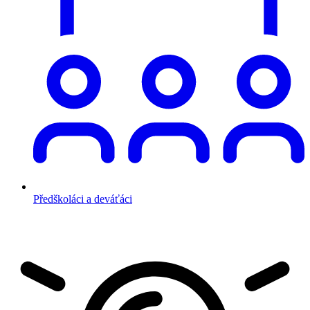
Předškoláci a deváťáci