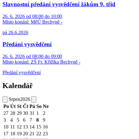
Slavnostní předání vysvědčení žákům 9. tříd
26. 6. 2026 od 08:00 do 10:00
Místo konání:
MěÚ Bechyně -
pá 26.6.2026
Předání vysvědčení
26. 6. 2026 od 08:00 do 09:00
Místo konání:
ZŠ Fr. Křižíka Bechyně -
Předání vysvědčení
Kalendář
Srpen
2026
Po
Út
St
Čt
Pá
So
Ne
27
28
29
30
31
1
2
3
4
5
6
7
8
9
10
11
12
13
14
15
16
17
18
19
20
21
22
23