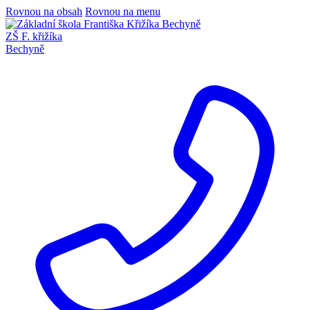
Rovnou na obsah
Rovnou na menu
ZŠ F. křižíka
Bechyně