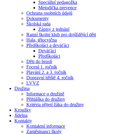
Speciální pedagožka
Metodička prevence
Ochrana osobních údajů
Dokumenty
Školská rada
Zápisy z jednání
Ranní školní klub pro dojíždějící děti
Hala, tělocvična
Předškoláci a deváťáci
Deváťáci
Předškoláci
Děti do bruslí
Focení 1. ročník
Plavání 2. a 3. ročník
Dopravní hřiště 4. ročník
LVVZ
Družina
Informace o družině
Přihláška do družiny
Kritéria přijetí žáka do družiny
Kroužky
Jídelna
Kontakty
Kontaktní informace
Zaměstnanci školy