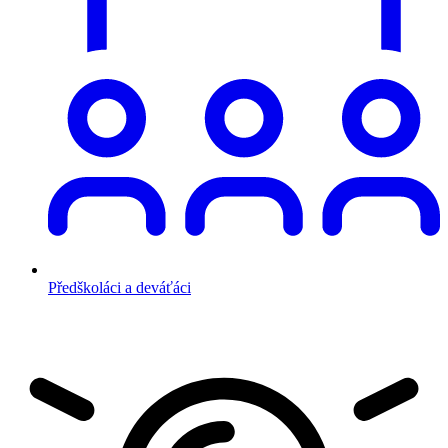
Předškoláci a deváťáci