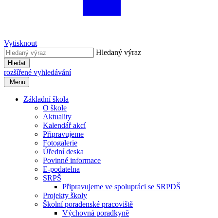
Vytisknout
Hledaný výraz
Hledat
rozšířené vyhledávání
Menu
Základní škola
O škole
Aktuality
Kalendář akcí
Připravujeme
Fotogalerie
Úřední deska
Povinné informace
E-podatelna
SRPŠ
Připravujeme ve spolupráci se SRPDŠ
Projekty školy
Školní poradenské pracoviště
Výchovná poradkyně