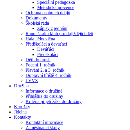
Speciální pedagožka
Metodička prevence
Ochrana osobních údajů
Dokumenty
Školská rada
Zápisy z jednání
Ranní školní klub pro dojíždějící děti
Hala, tělocvična
Předškoláci a deváťáci
Deváťáci
Předškoláci
Děti do bruslí
Focení 1. ročník
Plavání 2. a 3. ročník
Dopravní hřiště 4. ročník
LVVZ
Družina
Informace o družině
Přihláška do družiny
Kritéria přijetí žáka do družiny
Kroužky
Jídelna
Kontakty
Kontaktní informace
Zaměstnanci školy