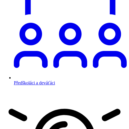
Předškoláci a deváťáci