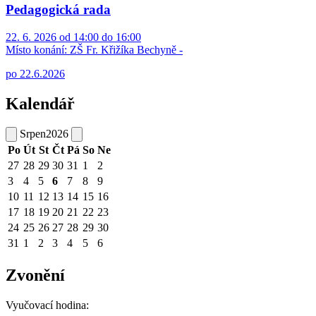
Pedagogická rada
22. 6. 2026 od 14:00 do 16:00
Místo konání:
ZŠ Fr. Křižíka Bechyně -
po 22.6.2026
Kalendář
Srpen
2026
Po
Út
St
Čt
Pá
So
Ne
27
28
29
30
31
1
2
3
4
5
6
7
8
9
10
11
12
13
14
15
16
17
18
19
20
21
22
23
24
25
26
27
28
29
30
31
1
2
3
4
5
6
Zvonění
Vyučovací hodina: