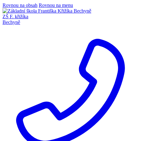
Rovnou na obsah
Rovnou na menu
ZŠ F. křižíka
Bechyně