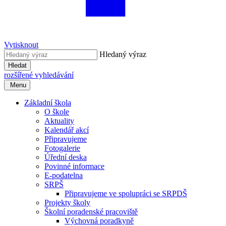
Vytisknout
Hledaný výraz
Hledat
rozšířené vyhledávání
Menu
Základní škola
O škole
Aktuality
Kalendář akcí
Připravujeme
Fotogalerie
Úřední deska
Povinné informace
E-podatelna
SRPŠ
Připravujeme ve spolupráci se SRPDŠ
Projekty školy
Školní poradenské pracoviště
Výchovná poradkyně